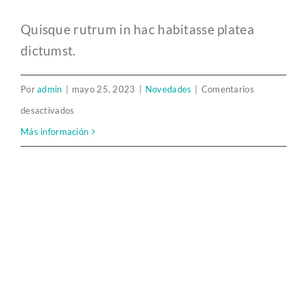
Quisque rutrum in hac habitasse platea
dictumst.
Por
admin
|
mayo 25, 2023
|
Novedades
|
Comentarios
en
desactivados
Campañas
Más información
diseñadas
para
acaparar
tu
atención