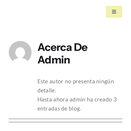
Saltar
al
Toggle
Navigati
contenido
INICIO
Acerca De
NOSOTROS
Admin
SERVICIOS
Este autor no presenta ningún
PORTAFOLIO
detalle.
Hasta ahora admin ha creado 3
BLOG
entradas de blog.
CONTACTO