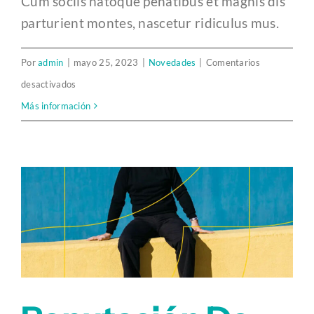
Cum sociis natoque penatibus et magnis dis
parturient montes, nascetur ridiculus mus.
Por
admin
|
mayo 25, 2023
|
Novedades
|
Comentarios
en
desactivados
Influencers
Más información
que
de
verdad
influencian