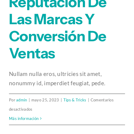
Reputación De
Las Marcas Y
Conversión De
Ventas
Nullam nulla eros, ultricies sit amet,
nonummy id, imperdiet feugiat, pede.
Por
admin
|
mayo 25, 2023
|
Tips & Tricks
|
Comentarios
en
desactivados
Reputación
Más información
de