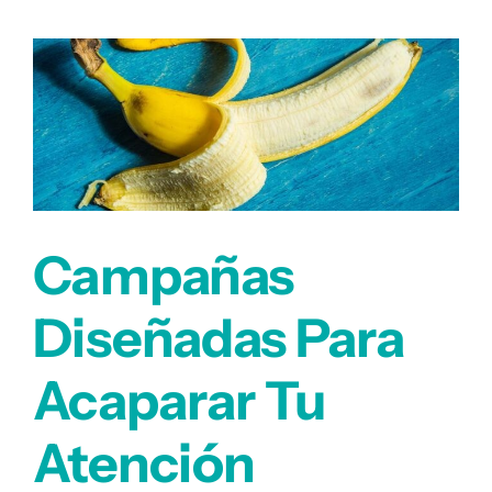
las
marcas
y
conversión
de
ventas
Campañas
Diseñadas Para
Acaparar Tu
Atención